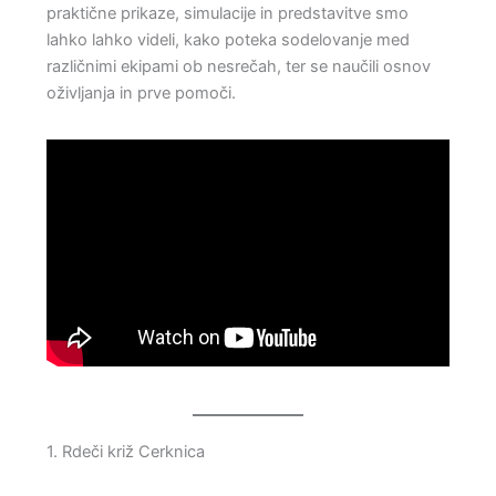
praktične prikaze, simulacije in predstavitve smo
lahko lahko videli, kako poteka sodelovanje med
različnimi ekipami ob nesrečah, ter se naučili osnov
oživljanja in prve pomoči.
1. Rdeči križ Cerknica