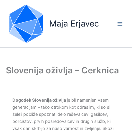
Skip
to
content
Maja Erjavec
Slovenija oživlja – Cerknica
Dogodek Slovenija oživlja
je bil namenjen vsem
generacijam – tako otrokom kot odraslim, ki so si
želeli pobliže spoznati delo reševalcev, gasilcev,
policistov, prvih posredovalcev in drugih služb, ki
vsak dan skrbijo za našo varnost in življenje. Skozi