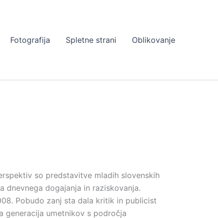
Fotografija
Spletne strani
Oblikovanje
perspektiv so predstavitve mladih slovenskih
ega dnevnega dogajanja in raziskovanja.
08. Pobudo zanj sta dala kritik in publicist
ova generacija umetnikov s področja