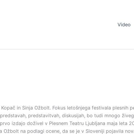
Video
 Kopač in Sinja Ožbolt. Fokus letošnjega festivala plesnih 
 Ob predstavah, predstavitvah, diskusijah, bo tudi mnogo živ
 prvo izdajo doživel v Plesnem Teatru Ljubljana maja leta 20
ja Ožbolt na podlagi ocene, da se je v Sloveniji pojavila n